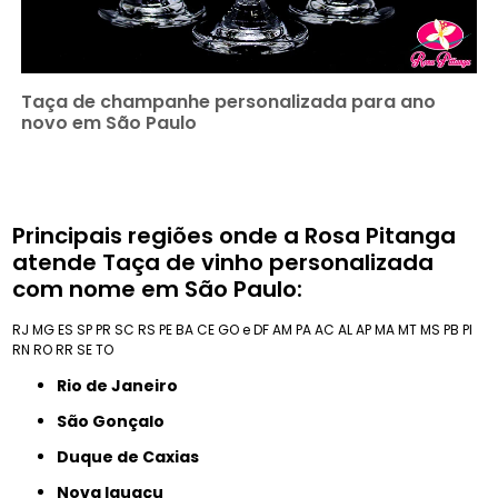
Taça de champanhe personalizada para ano
novo em São Paulo
Principais regiões onde a Rosa Pitanga
atende Taça de vinho personalizada
com nome em São Paulo:
RJ
MG
ES
SP
PR
SC
RS
PE
BA
CE
GO e DF
AM
PA
AC
AL
AP
MA
MT
MS
PB
PI
RN
RO
RR
SE
TO
Rio de Janeiro
São Gonçalo
Duque de Caxias
Nova Iguaçu