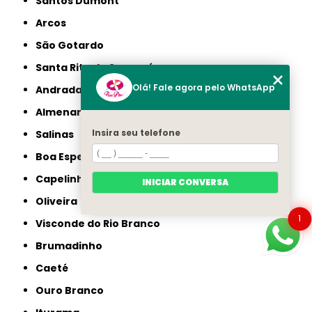
Santos Dumont
Arcos
São Gotardo
Santa Rita do Sapucaí
Olá! Fale agora pelo WhatsApp
Andradas
Almenara
Insira seu telefone
Salinas
Boa Esperança
Capelinha
INICIAR CONVERSA
Oliveira
1
Visconde do Rio Branco
Brumadinho
Caeté
Ouro Branco