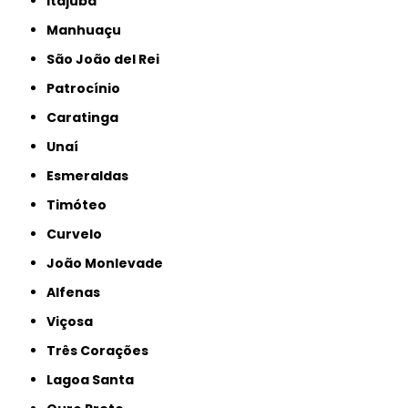
Itajubá
Manhuaçu
São João del Rei
Patrocínio
Caratinga
Unaí
Esmeraldas
Timóteo
Curvelo
João Monlevade
Alfenas
Viçosa
Três Corações
Lagoa Santa