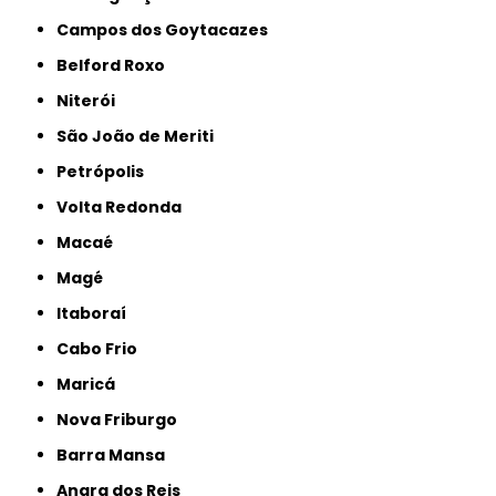
Campos dos Goytacazes
Belford Roxo
Niterói
São João de Meriti
Petrópolis
Volta Redonda
Macaé
Magé
Itaboraí
Cabo Frio
Maricá
Nova Friburgo
Barra Mansa
Angra dos Reis