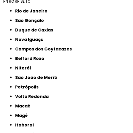
RN
RO
RR
SE
TO
Rio de Janeiro
São Gonçalo
Duque de Caxias
Nova Iguaçu
Campos dos Goytacazes
Belford Roxo
Niterói
São João de Meriti
Petrópolis
Volta Redonda
Macaé
Magé
Itaboraí