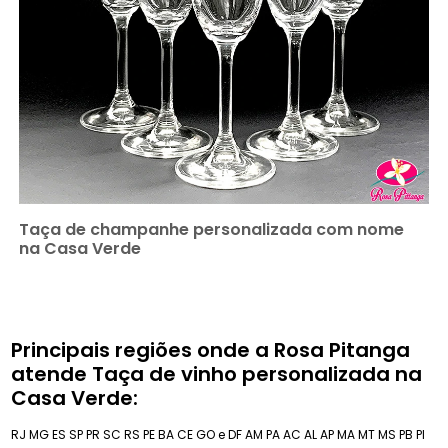
Taça de champanhe personalizada com nome
na Casa Verde
Principais regiões onde a Rosa Pitanga
atende Taça de vinho personalizada na
Casa Verde:
RJ
MG
ES
SP
PR
SC
RS
PE
BA
CE
GO e DF
AM
PA
AC
AL
AP
MA
MT
MS
PB
PI