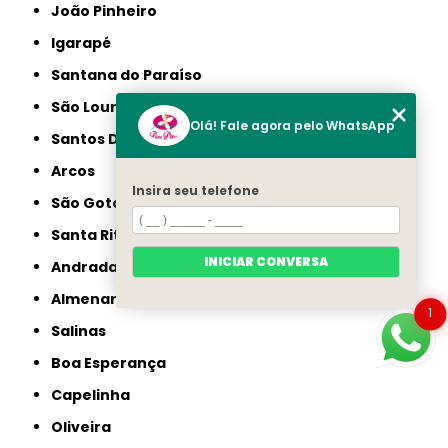
João Pinheiro
Igarapé
Santana do Paraíso
São Lourenço
Olá! Fale agora pelo WhatsApp
Santos Dumont
Arcos
Insira seu telefone
São Gotardo
Santa Rita do Sapucaí
INICIAR CONVERSA
Andradas
Almenara
1
Salinas
Boa Esperança
Capelinha
Oliveira