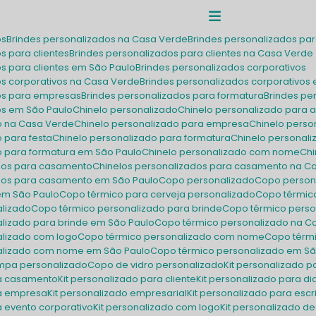
os
Brindes personalizados na Casa Verde
Brindes personalizados p
os para clientes
Brindes personalizados para clientes na Casa Verde
os para clientes em São Paulo
Brindes personalizados corporativos
os corporativos na Casa Verde
Brindes personalizados corporativos
dos para empresas
Brindes personalizados para formatura
Brindes p
dos em São Paulo
Chinelo personalizado
Chinelo personalizado para a
do na Casa Verde
Chinelo personalizado para empresa
Chinelo pers
o para festa
Chinelo personalizado para formatura
Chinelo personal
do para formatura em São Paulo
Chinelo personalizado com nome
C
ados para casamento
Chinelos personalizados para casamento na C
ados para casamento em São Paulo
Copo personalizado
Copo person
em São Paulo
Copo térmico para cerveja personalizado
Copo térmic
alizado
Copo térmico personalizado para brinde
Copo térmico pers
alizado para brinde em São Paulo
Copo térmico personalizado na C
alizado com logo
Copo térmico personalizado com nome
Copo tér
nalizado com nome em São Paulo
Copo térmico personalizado em S
ampa personalizado
Copo de vidro personalizado
Kit personalizado p
ra casamento
Kit personalizado para cliente
Kit personalizado para 
ra empresa
Kit personalizado empresarial
Kit personalizado para escr
ra evento corporativo
Kit personalizado com logo
Kit personalizado de