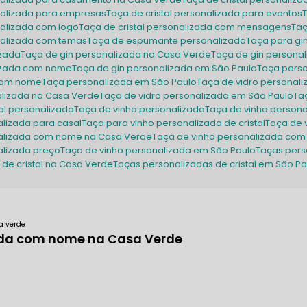
onalizada para empresas
Taça de cristal personalizada para eventos
onalizada com logo
Taça de cristal personalizada com mensagens
Ta
onalizada com temas
Taça de espumante personalizada
Taça para gi
izada
Taça de gin personalizada na Casa Verde
Taça de gin person
lizada com nome
Taça de gin personalizada em São Paulo
Taça pers
 com nome
Taça personalizada em São Paulo
Taça de vidro personal
alizada na Casa Verde
Taça de vidro personalizada em São Paulo
T
tal personalizada
Taça de vinho personalizada
Taça de vinho person
alizada para casal
Taça para vinho personalizada de cristal
Taça de
nalizada com nome na Casa Verde
Taça de vinho personalizada co
alizada preço
Taça de vinho personalizada em São Paulo
Taças pers
 de cristal na Casa Verde
Taças personalizadas de cristal em São P
a verde
da com nome na Casa Verde