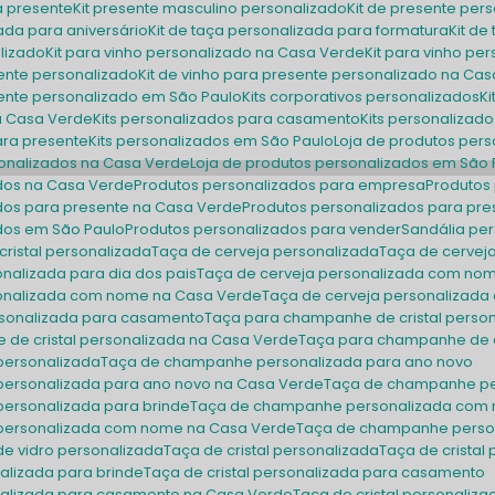
ra presente
Kit presente masculino personalizado
Kit de presente per
zada para aniversário
Kit de taça personalizada para formatura
Kit 
alizado
Kit para vinho personalizado na Casa Verde
Kit para vinho p
esente personalizado
Kit de vinho para presente personalizado na Ca
esente personalizado em São Paulo
Kits corporativos personalizados
na Casa Verde
Kits personalizados para casamento
Kits personaliza
para presente
Kits personalizados em São Paulo
Loja de produtos per
sonalizados na Casa Verde
Loja de produtos personalizados em São 
ados na Casa Verde
Produtos personalizados para empresa
Produto
ados para presente na Casa Verde
Produtos personalizados para pr
ados em São Paulo
Produtos personalizados para vender
Sandália pe
cristal personalizada
Taça de cerveja personalizada
Taça de cervej
onalizada para dia dos pais
Taça de cerveja personalizada com no
sonalizada com nome na Casa Verde
Taça de cerveja personalizad
sonalizada para casamento
Taça para champanhe de cristal perso
 de cristal personalizada na Casa Verde
Taça para champanhe de c
personalizada
Taça de champanhe personalizada para ano novo
personalizada para ano novo na Casa Verde
Taça de champanhe pe
ersonalizada para brinde
Taça de champanhe personalizada com
personalizada com nome na Casa Verde
Taça de champanhe pers
e vidro personalizada
Taça de cristal personalizada
Taça de crista
nalizada para brinde
Taça de cristal personalizada para casamento
sonalizada para casamento na Casa Verde
Taça de cristal personali