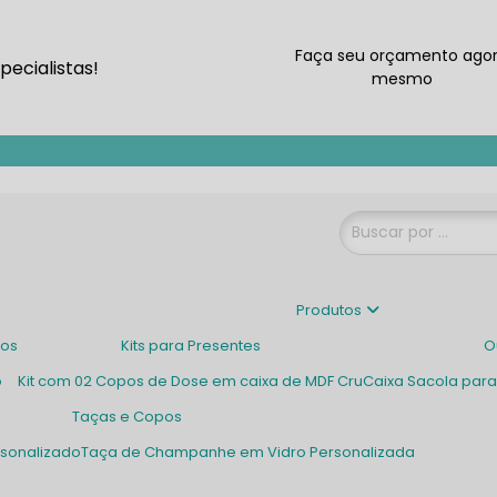
Faça seu orçamento ago
ecialistas!
mesmo
Produtos
dos
Kits para Presentes
o
Kit com 02 Copos de Dose em caixa de MDF Cru
Caixa Sacola pa
Taças e Copos
rsonalizado
Taça de Champanhe em Vidro Personalizada