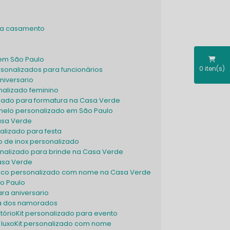
ara casamento
 em São Paulo
0
iten(s)
ersonalizados para funcionários
niversario
onalizado feminino
izado para formatura na Casa Verde
hinelo personalizado em São Paulo
asa Verde
alizado para festa
o de inox personalizado
onalizado para brinde na Casa Verde
asa Verde
mico personalizado com nome na Casa Verde
ão Paulo
ara aniversario
dia dos namorados
itório
Kit personalizado para evento
 luxo
Kit personalizado com nome