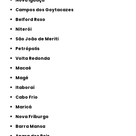
Campos dos Goytacazes
Belford Roxo
Niterói
São João de Meriti
Petrópolis
Volta Redonda
Macaé
Magé
Itaboraí
Cabo Frio
Maricá
Nova Friburgo
Barra Mansa
Angra dos Reis