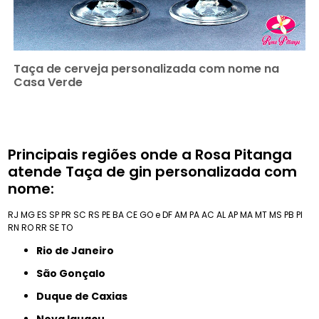
Taça de cerveja personalizada com nome na
Casa Verde
Principais regiões onde a Rosa Pitanga
atende Taça de gin personalizada com
nome:
RJ
MG
ES
SP
PR
SC
RS
PE
BA
CE
GO e DF
AM
PA
AC
AL
AP
MA
MT
MS
PB
PI
RN
RO
RR
SE
TO
Rio de Janeiro
São Gonçalo
Duque de Caxias
Nova Iguaçu