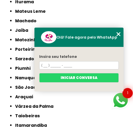
Iturama
Mateus Leme
Machado
Jaíba
Olá! Fale agora pelo WhatsApp
Matozinhos
Porteirinha
Insira seu telefone
Sarzedo
Piumhi
Nanuque
INICIAR CONVERSA
São Joaquim de Bicas
1
Araçuaí
Várzea da Palma
Taiobeiras
Itamarandiba