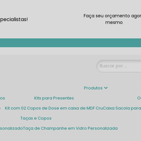
Faça seu orçamento ago
ecialistas!
mesmo
Produtos
dos
Kits para Presentes
o
Kit com 02 Copos de Dose em caixa de MDF Cru
Caixa Sacola pa
Taças e Copos
rsonalizado
Taça de Champanhe em Vidro Personalizada