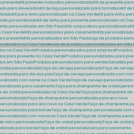
ra presente
Kit presente masculino personalizado
Kit de presente per
zada para aniversário
Kit de taça personalizada para formatura
Kit 
alizado
Kit para vinho personalizado na Casa Verde
Kit para vinho p
esente personalizado
Kit de vinho para presente personalizado na Ca
esente personalizado em São Paulo
Kits corporativos personalizados
na Casa Verde
Kits personalizados para casamento
Kits personaliza
para presente
Kits personalizados em São Paulo
Loja de produtos per
sonalizados na Casa Verde
Loja de produtos personalizados em São 
ados na Casa Verde
Produtos personalizados para empresa
Produto
ados para presente na Casa Verde
Produtos personalizados para pr
ados em São Paulo
Produtos personalizados para vender
Sandália pe
cristal personalizada
Taça de cerveja personalizada
Taça de cervej
onalizada para dia dos pais
Taça de cerveja personalizada com no
sonalizada com nome na Casa Verde
Taça de cerveja personalizad
sonalizada para casamento
Taça para champanhe de cristal perso
 de cristal personalizada na Casa Verde
Taça para champanhe de c
personalizada
Taça de champanhe personalizada para ano novo
personalizada para ano novo na Casa Verde
Taça de champanhe pe
ersonalizada para brinde
Taça de champanhe personalizada com
personalizada com nome na Casa Verde
Taça de champanhe pers
e vidro personalizada
Taça de cristal personalizada
Taça de crista
nalizada para brinde
Taça de cristal personalizada para casamento
sonalizada para casamento na Casa Verde
Taça de cristal personali