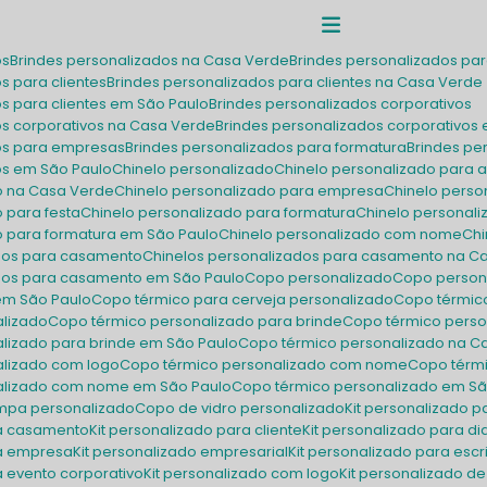
os
Brindes personalizados na Casa Verde
Brindes personalizados p
os para clientes
Brindes personalizados para clientes na Casa Verde
os para clientes em São Paulo
Brindes personalizados corporativos
os corporativos na Casa Verde
Brindes personalizados corporativos
dos para empresas
Brindes personalizados para formatura
Brindes p
dos em São Paulo
Chinelo personalizado
Chinelo personalizado para a
do na Casa Verde
Chinelo personalizado para empresa
Chinelo pers
o para festa
Chinelo personalizado para formatura
Chinelo personal
do para formatura em São Paulo
Chinelo personalizado com nome
C
ados para casamento
Chinelos personalizados para casamento na C
ados para casamento em São Paulo
Copo personalizado
Copo person
em São Paulo
Copo térmico para cerveja personalizado
Copo térmic
alizado
Copo térmico personalizado para brinde
Copo térmico pers
alizado para brinde em São Paulo
Copo térmico personalizado na C
alizado com logo
Copo térmico personalizado com nome
Copo tér
nalizado com nome em São Paulo
Copo térmico personalizado em S
ampa personalizado
Copo de vidro personalizado
Kit personalizado p
ra casamento
Kit personalizado para cliente
Kit personalizado para 
ra empresa
Kit personalizado empresarial
Kit personalizado para escr
ra evento corporativo
Kit personalizado com logo
Kit personalizado de