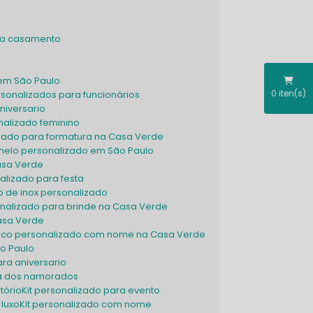
ara casamento
 em São Paulo
0
iten(s)
ersonalizados para funcionários
niversario
onalizado feminino
izado para formatura na Casa Verde
hinelo personalizado em São Paulo
asa Verde
alizado para festa
o de inox personalizado
onalizado para brinde na Casa Verde
asa Verde
mico personalizado com nome na Casa Verde
ão Paulo
ara aniversario
dia dos namorados
itório
Kit personalizado para evento
 luxo
Kit personalizado com nome