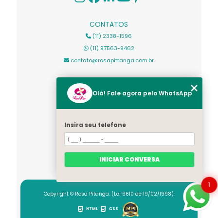
CONTATOS
(11) 2338-1596
(11) 97563-9462
contato@rosapittanga.com.br
MENU
Olá! Fale agora pelo WhatsApp
HOME
SOBRE NÓS
Insira seu telefone
PRODUTOS
CONTATO
CATEGORIAS
INICIAR CONVERSA
MAPA DO SITE
1
Copyright © Rosa Pitanga. (Lei 9610 de 19/02/1998)
HTML
CSS