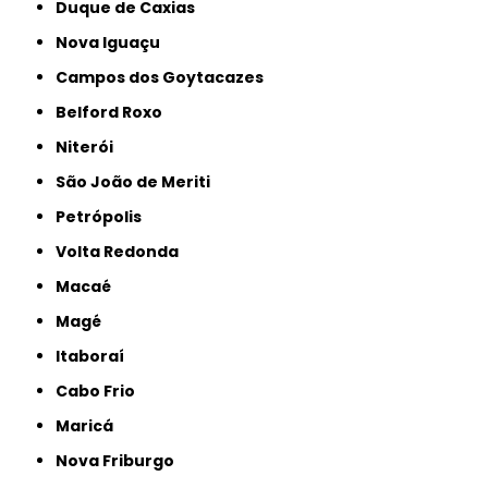
Duque de Caxias
Nova Iguaçu
Campos dos Goytacazes
Belford Roxo
Niterói
São João de Meriti
Petrópolis
Volta Redonda
Macaé
Magé
Itaboraí
Cabo Frio
Maricá
Nova Friburgo