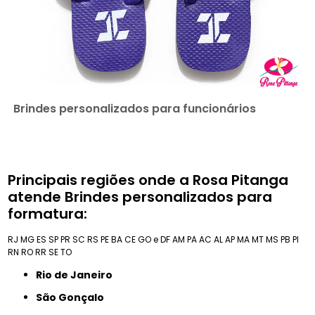
Brindes personalizados para funcionários
Principais regiões onde a Rosa Pitanga
atende Brindes personalizados para
formatura:
RJ
MG
ES
SP
PR
SC
RS
PE
BA
CE
GO e DF
AM
PA
AC
AL
AP
MA
MT
MS
PB
PI
RN
RO
RR
SE
TO
Rio de Janeiro
São Gonçalo