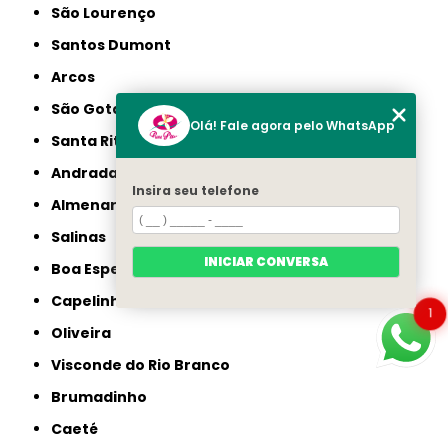
São Lourenço
Santos Dumont
Arcos
São Gotardo
Olá! Fale agora pelo WhatsApp
Santa Rita do Sapucaí
Andradas
Insira seu telefone
Almenara
Salinas
INICIAR CONVERSA
Boa Esperança
Capelinha
1
Oliveira
Visconde do Rio Branco
Brumadinho
Caeté