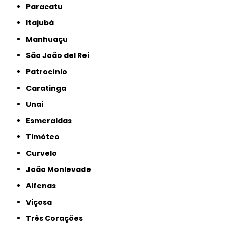
Paracatu
Itajubá
Manhuaçu
São João del Rei
Patrocínio
Caratinga
Unaí
Esmeraldas
Timóteo
Curvelo
João Monlevade
Alfenas
Viçosa
Três Corações