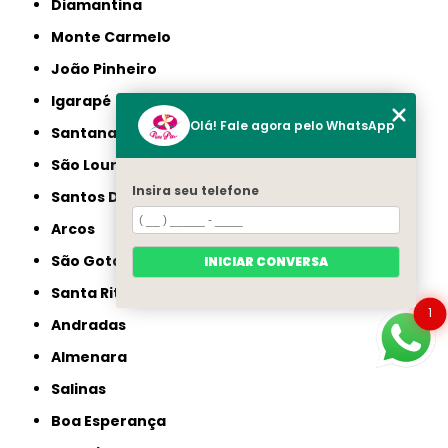
Diamantina
Monte Carmelo
João Pinheiro
Igarapé
Olá! Fale agora pelo WhatsApp
Santana do Paraíso
São Lourenço
Insira seu telefone
Santos Dumont
Arcos
São Gotardo
INICIAR CONVERSA
Santa Rita do Sapucaí
1
Andradas
Almenara
Salinas
Boa Esperança