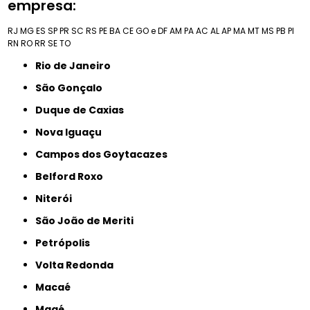
empresa:
RJ
MG
ES
SP
PR
SC
RS
PE
BA
CE
GO e DF
AM
PA
AC
AL
AP
MA
MT
MS
PB
PI
RN
RO
RR
SE
TO
Rio de Janeiro
São Gonçalo
Duque de Caxias
Nova Iguaçu
Campos dos Goytacazes
Belford Roxo
Niterói
São João de Meriti
Petrópolis
Volta Redonda
Macaé
Magé