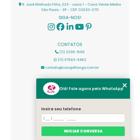
R. José Malhado Filho, 224 - casa 1 - Casa Verde Média
São Paulo - SP - CEP: 02530-070
SIGA-NOS!
CONTATOS
(11) 2338-1596
(11) 97563-9462
contato@rosapittanga.com.br
MENU
Olá! Fale agora pelo WhatsApp
HOME
SOBRE NÓS
Insira seu telefone
PRODUTOS
CONTATO
CATEGORIAS
INICIAR CONVERSA
MAPA DO SITE